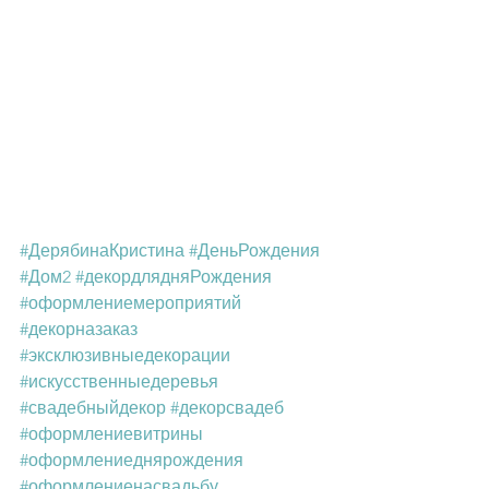
#ДерябинаКристина
#ДеньРождения
#Дом2
#декордлядняРождения
#оформлениемероприятий
#декорназаказ
#эксклюзивныедекорации
#искусственныедеревья
#свадебныйдекор
#декорсвадеб
#оформлениевитрины
#оформлениеднярождения
#оформлениенасвадьбу