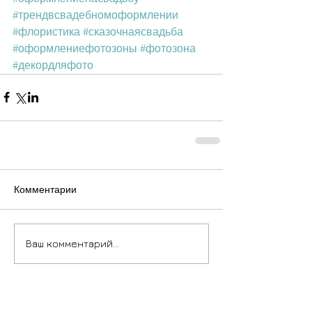
#трендвсвадебномоформлении
#флористика
#сказочнаясвадьба
#оформлениефотозоны
#фотозона
#декордляфото
Комментарии
Ваш комментарий...