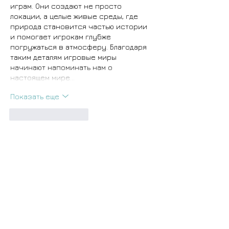
играм. Они создают не просто 
локации, а целые живые среды, где 
природа становится частью истории 
и помогает игрокам глубже 
погружаться в атмосферу. Благодаря 
таким деталям игровые миры 
начинают напоминать нам о 
настоящем мире…
Показать еще
Лайк
Ответить