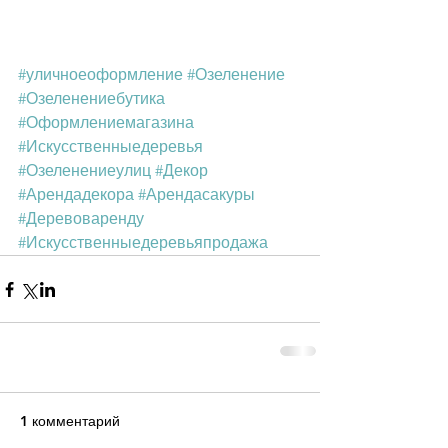
#уличноеоформление
#Озеленение
#Озеленениебутика
#Оформлениемагазина
#Искусственныедеревья
#Озеленениеулиц
#Декор
#Арендадекора
#Арендасакуры
#Деревоваренду
#Искусственныедеревьяпродажа
1 комментарий