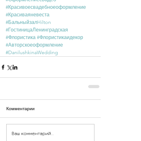
#Красивоесвадебноеоформление
#Красиваяневеста
#БальныйзалHilton
#ГостиницаЛенинградская
#Флористика
#Флористикаидекор
#Авторскоеоформление
#DanilushkinaWedding
Комментарии
Ваш комментарий...