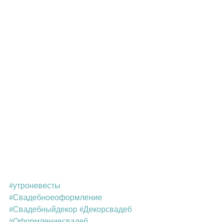
#утроневесты
#Свадебноеоформление
#Свадебныйдекор
#Декорсвадеб
#Оформлениесвадеб